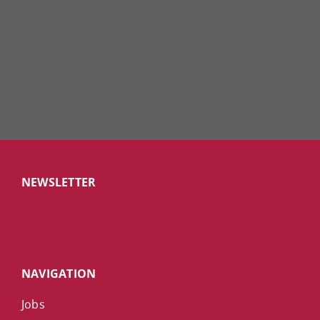
Nacharbeitsfunktion.
Learn More
NEWSLETTER
NAVIGATION
Jobs