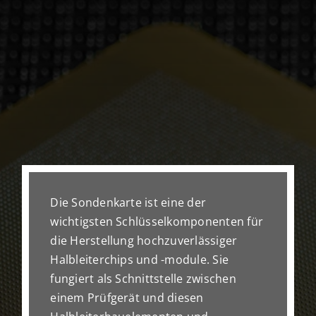
Die Sondenkarte ist eine der
wichtigsten Schlüsselkomponenten für
die Herstellung hochzuverlässiger
Halbleiterchips und -module. Sie
fungiert als Schnittstelle zwischen
einem Prüfgerät und diesen