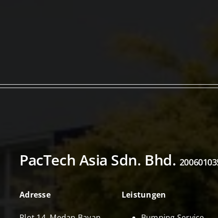
PacTech Asia Sdn. Bhd.
20060103
Adresse
Leistungen
Plot 14, Medan Bayan
Bumping Service