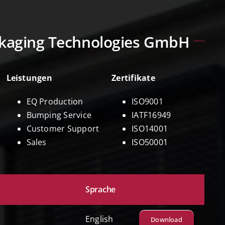
ckaging Technologies GmbH
Leistungen
Zertifikate
EQ Production
ISO9001
Bumping Service
IATF16949
Customer Support
ISO14001
Sales
ISO50001
Sprache
English
Download