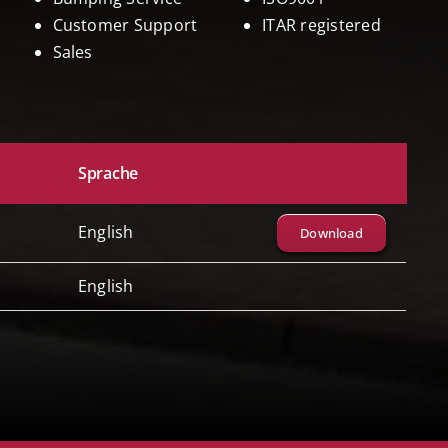
Customer Support
ITAR registered
Sales
Sprache
English
Download
English