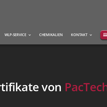
WLP-SERVICE
CHEMIKALIEN
KONTAKT
tifikate von
PacTec