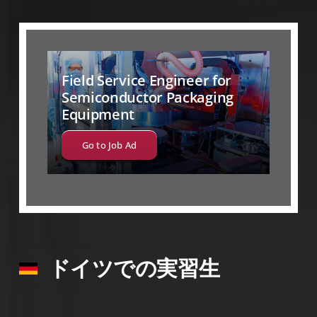
Field Service Engineer for
Semiconductor Packaging
Equipment
Go to Job Ad
ドイツでの実習生