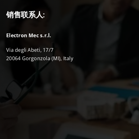
销售联系人:
Electron Mec s.r.l.
Via degli Abeti, 17/7
20064 Gorgonzola (MI), Italy