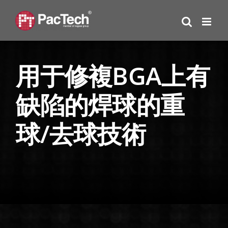
Skip
to
content
用于修複BGA上有
缺陷的焊球的重
球/去球技術