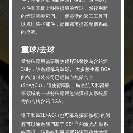
器件和基板上移除損壞的焊球，然後用新
的焊球替換它們。一個靈活的返工工具可
以處理這些部件，從而顯著提高整個系統
的良率。
重球/去球
當特殊應用需要將無鉛焊球替換為含鉛焊
球時，該過程稱為重球。 大多數生産 BGA
的後道封裝公司已經轉向無鉛合金
(SnAgCu)，這使得國防、航空航天和醫療
等領域的一些特殊應用無法獲得其系統所
需的合格含鉛 BGA。
返工和重球/去球 (也可稱為擴展修複) 的過
®
程可以通過我們基于 SB²
的激光凸點系
統完成。該系統利用局部熱源選擇性地熔