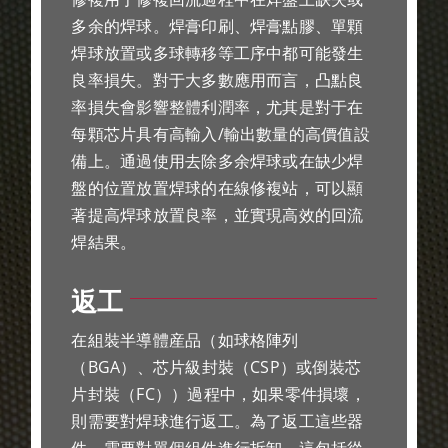
多余的焊球。焊膏印刷、焊膏點膠、單顆
焊球放置或多球轉移等工序中都可能發生
良率損失。對于大多數應用而言，凸點良
率損失會影響整體利潤率，尤其是對于在
每顆芯片具有高輸入/輸出數量的高價值設
備上。通過使用去除多余焊球或在缺少焊
盤的位置放置焊球的在線修複站，可以顯
著提高焊球放置良率，並實現高效的回流
焊結果。
返工
在組裝半導體産品（如球格陣列
（BGA）、芯片級封裝（CSP）或倒裝芯
片封裝（FC））過程中，如果零件損壞，
則需要對焊球進行返工。為了返工這些器
件，需要對單個組件進行拆卸。這包括從