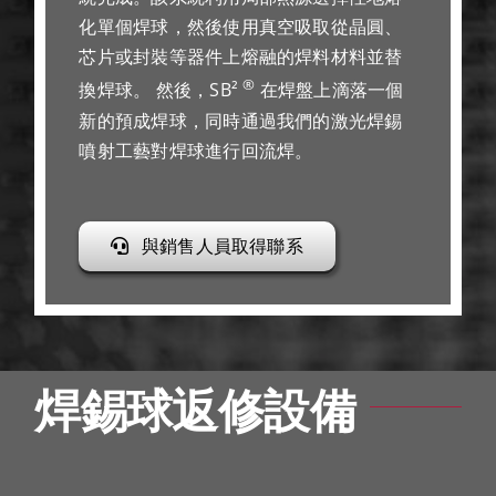
化單個焊球，然後使用真空吸取從晶圓、
芯片或封裝等器件上熔融的焊料材料並替
®
換焊球。 然後，SB²
在焊盤上滴落一個
新的預成焊球，同時通過我們的激光焊錫
噴射工藝對焊球進行回流焊。
與銷售人員取得聯系
焊錫球返修設備