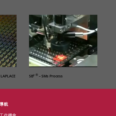
®
h LAPLACE
SB²
– SMs Process
導航
工作機會