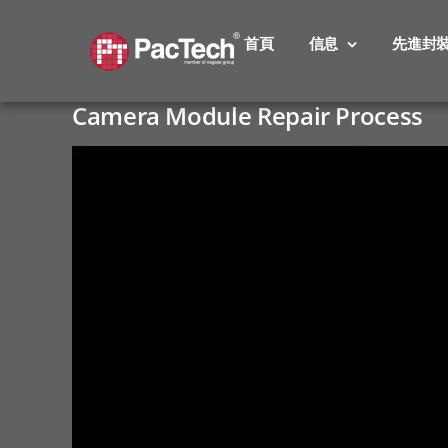
Skip
to
首頁
信息
先進封
content
Camera Module Repair Process