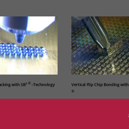
®
acking with SB²
-Technology
Vertical Flip Chip Bonding wit
®