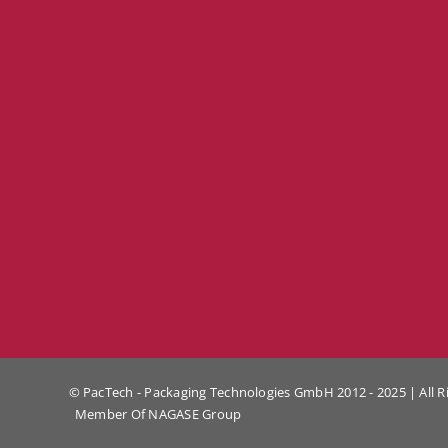
© PacTech - Packaging Technologies GmbH 2012 - 2025 | All R
Member Of
NAGASE Group