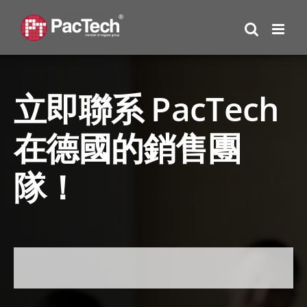
Skip
to
content
立即聯系 PacTech
在德國的銷售團
隊！