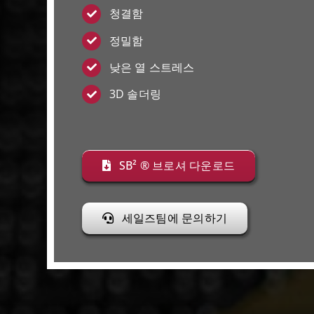
청결함
정밀함
낮은 열 스트레스
3D 솔더링
SB² ® 브로셔 다운로드
세일즈팀에 문의하기