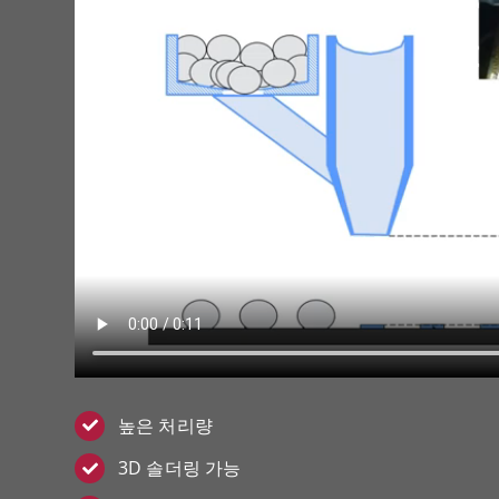
높은 처리량
3D 솔더링 가능