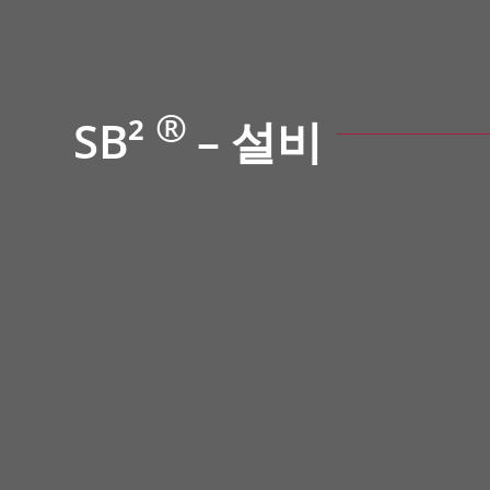
®
SB²
– 설비